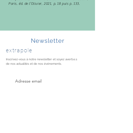
Paris, éd. de l’Olivier, 2021, p. 18 puis p. 133.
Newsletter
extrapole
Inscrivez-vous à notre newsletter et soyez averti.e.s
de nos actualités et de nos événements.
Merci pour votre envoi !