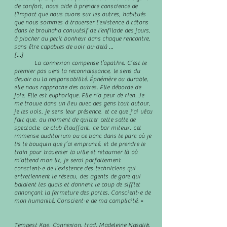
de confort, nous aide à prendre conscience de
l’impact que nous avons sur les autres, habitués
que nous sommes à traverser l’existence à tâtons
dans le brouhaha convulsif de l’enfilade des jours,
à piocher au petit bonheur dans chaque rencontre,
sans être capables de voir au-delà …
[…]
La connexion compense l’apathie. C’est le
premier pas vers la reconnaissance, le sens du
devoir ou la responsabilité. Éphémère ou durable,
elle nous rapproche des autres. Elle déborde de
joie. Elle est euphorique. Elle n’a peur de rien. Je
me trouve dans un lieu avec des gens tout autour,
je les vois, je sens leur présence, et ce que j’ai vécu
fait que, au moment de quitter cette salle de
spectacle, ce club étouffant, ce bar miteux, cet
immense auditorium ou ce banc dans le parc où je
lis le bouquin que j’ai emprunté, et de prendre le
train pour traverser la ville et retourner là où
m’attend mon lit, je serai parfaitement
conscient·e de l’existence des techniciens qui
entretiennent le réseau, des agents de gare qui
balaient les quais et donnent le coup de sifflet
annonçant la fermeture des portes. Conscient·e de
mon humanité. Conscient·e de ma complicité. »
Tempest Kae, Connexion, trad. Madeleine Nasalik,